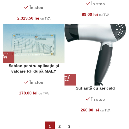
În stoc
În stoc
89.00
lei
cu TVA
2,319.50
lei
cu TVA
Șablon pentru aplicație și
valoare RF după MAEY
În stoc
Suflantă cu aer cald
178.00
lei
cu TVA
În stoc
260.00
lei
cu TVA
1
2
3
→