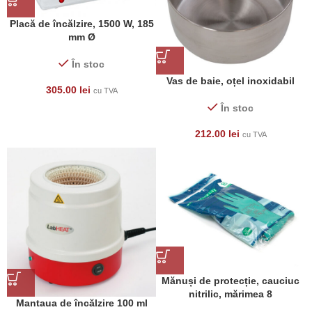
Placă de încălzire, 1500 W, 185
mm Ø
În stoc
Vas de baie, oțel inoxidabil
305.00
lei
cu TVA
În stoc
212.00
lei
cu TVA
Mănuși de protecție, cauciuc
nitrilic, mărimea 8
Mantaua de încălzire 100 ml