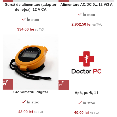
Sursă de alimentare (adaptor
Alimentare AC/DC 0…12 V/3 A
de rețea), 12 V CA
În stoc
În stoc
2,952.50
lei
cu TVA
334.00
lei
cu TVA
Cronometru, digital
Apă, pură, 1 l
În stoc
În stoc
43.00
lei
cu TVA
40.00
lei
cu TVA