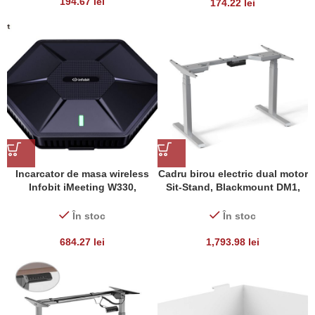
194.67
lei
174.22
lei
Incarcator de masa wireless
Cadru birou electric dual motor
Infobit iMeeting W330,
Sit-Stand, Blackmount DM1,
max.grosime blat 33mm
Alb
În stoc
În stoc
684.27
lei
1,793.98
lei