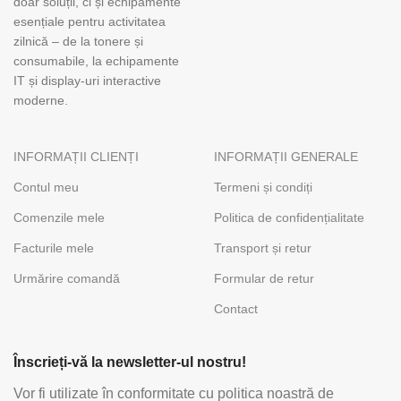
doar soluții, ci și echipamente
esențiale pentru activitatea
zilnică – de la tonere și
consumabile, la echipamente
IT și display-uri interactive
moderne.
INFORMAȚII CLIENȚI
INFORMAȚII GENERALE
Contul meu
Termeni și condiți
Comenzile mele
Politica de confidențialitate
Facturile mele
Transport și retur
Urmărire comandă
Formular de retur
Contact
Înscrieți-vă la newsletter-ul nostru!
Vor fi utilizate în conformitate cu politica noastră de