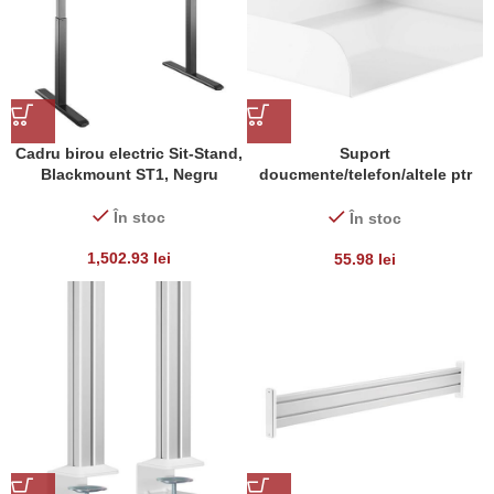
Cadru birou electric Sit-Stand,
Suport
Blackmount ST1, Negru
doucmente/telefon/altele ptr
Slatwall sistem SW
În stoc
În stoc
1,502.93
lei
55.98
lei