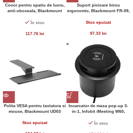
Covor pentru spatiu de lucru,
Suport picioare birou
anti-oboseala, Blackmount
ergonomic, Blackmount FR-09,
STM022-2, Negru
suprafata texturata
Stoc epuizat
În stoc
97.33
lei
117.76
lei
Polita VESA pentru tastatura si
Incarcator de masa pop-up 3-
mouse, Blackmount UD03
in-1, Infobit iMeeting W60,
wireless si 2 porturi USB , Ø 60
Stoc epuizat
mm
În stoc