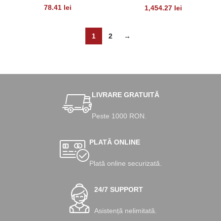
78.41
lei
1,454.27
lei
1
2
→
LIVRARE GRATUITĂ
Peste 1000 RON.
PLATĂ ONLINE
Plată online securizată.
24/7 SUPPORT
Asistență nelimitată.