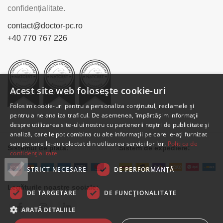
confidențialitate.
contact@doctor-pc.ro
+40 770 767 226
Acest site web folosește cookie-uri
Folosim cookie-uri pentru a personaliza conținutul, reclamele și
pentru a ne analiza traficul. De asemenea, împărtășim informații
despre utilizarea site-ului nostru cu partenerii noștri de publicitate și
analiză, care le pot combina cu alte informații pe care le-ați furnizat
sau pe care le-au colectat din utilizarea serviciilor lor.
Politica de
Sistemul de plată:
Sistem de expediere:
confidențialitate
STRICT NECESARE
DE PERFORMANȚĂ
Legăturile noastre sociale:
DE TARGETARE
DE FUNCŢIONALITATE
ARATĂ DETALIILE