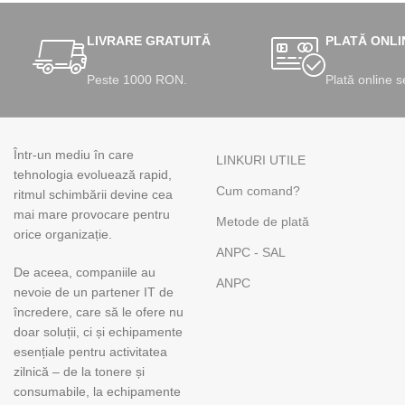
LIVRARE GRATUITĂ
PLATĂ ONLI
Peste 1000 RON.
Plată online s
Într-un mediu în care
LINKURI UTILE
tehnologia evoluează rapid,
Cum comand?
ritmul schimbării devine cea
mai mare provocare pentru
Metode de plată
orice organizație.
ANPC - SAL
De aceea, companiile au
ANPC
nevoie de un partener IT de
încredere, care să le ofere nu
doar soluții, ci și echipamente
esențiale pentru activitatea
zilnică – de la tonere și
consumabile, la echipamente