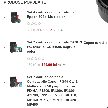
PRODUSE POPULARE
Set 4 cartuse compatibile cu
Epson 604xl Multicolor
49.00
lei
59.00
lei
cu TVA
Set 2 cartuse compatibile CANON
Capac turelă p
ADAUGĂ ÎN COȘ
PG-545xl si CL-546xl, negru si
color
149.99
lei
159.99
lei
cu TVA
Set 2 cartuse cerneala
Compatibile Canon PG40 CL41
Multicolor, 650 pagini, pentru
PIXMA iP1200, iP1300, iP1600,
iP1700, iP2200, iP2600, MP150,
MP160, MP170, MP180, MP450,
MP460