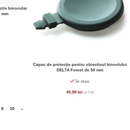
ctiv binocular
0 mm
Capac de protecție pentru obiectivul binoclului
ADAUGĂ ÎN COȘ
DELTA Forest de 50 mm
În stoc
45.99
lei
cu TVA
9
10
→