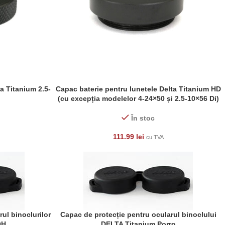
a Titanium 2.5-
Capac baterie pentru lunetele Delta Titanium HD
ADAUGĂ ÎN COȘ
(cu excepția modelelor 4-24×50 și 2.5-10×56 Di)
În stoc
111.99
lei
cu TVA
ul binoclurilor
Capac de protecție pentru ocularul binoclului
ADAUGĂ ÎN COȘ
OH
DELTA Titanium Porro