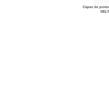
Capac de protec
ADAUGĂ ÎN COȘ
DELT