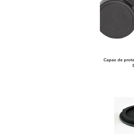
Capac de prote
ADAUGĂ ÎN COȘ