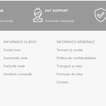
NE
24/7 SUPPORT
ecurizată.
Asistență nelimitată.
INFORMAȚII CLIENȚI
INFORMAȚII GENERALE
Contul meu
Termeni și condiți
Comenzile mele
Politica de confidențialitate
Facturile mele
Transport și retur
Urmărire comandă
Formular de retur
Contact