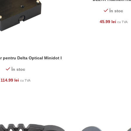
În stoc
45.99
lei
cu TVA
 pentru Delta Optical Minidot I
În stoc
114.99
lei
cu TVA