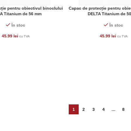
ție pentru obiectivul binoclului
Capac de protecție pentru obie
ADAUGĂ ÎN COȘ
A Titanium de 56 mm
DELTA Titanium de 5
În stoc
În stoc
45.99
lei
45.99
lei
cu TVA
cu TVA
1
2
3
4
…
8