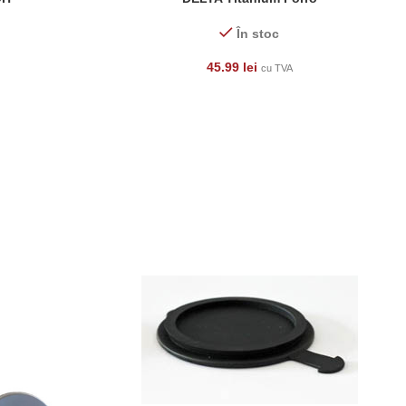
În stoc
45.99
lei
cu TVA