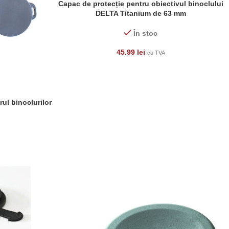
Capac de protecție pentru obiectivul binoclului
ADAUGĂ ÎN COȘ
DELTA Titanium de 63 mm
În stoc
45.99
lei
cu TVA
ul binoclurilor