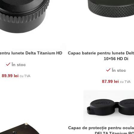
entru lunete Delta Titanium HD
Capac baterie pentru lunete Delt
ADAUGĂ ÎN COȘ
10×56 HD Di
În stoc
În stoc
89.99
lei
cu TVA
87.99
lei
cu TVA
Capac de protecție pentru ocular
ADAUGĂ ÎN COȘ
DELTA Titanium R