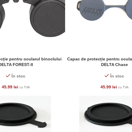
cție pentru ocularul binoclului
Capac de protecție pentru ocular
ADAUGĂ ÎN COȘ
DELTA FOREST-II
DELTA Chase
În stoc
În stoc
45.99
lei
45.99
lei
cu TVA
cu TVA