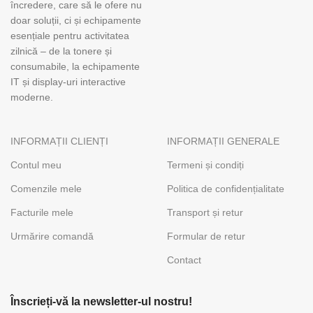
încredere, care să le ofere nu
doar soluții, ci și echipamente
esențiale pentru activitatea
zilnică – de la tonere și
consumabile, la echipamente
IT și display-uri interactive
moderne.
INFORMAȚII CLIENȚI
INFORMAȚII GENERALE
Contul meu
Termeni și condiți
Comenzile mele
Politica de confidențialitate
Facturile mele
Transport și retur
Urmărire comandă
Formular de retur
Contact
Înscrieți-vă la newsletter-ul nostru!