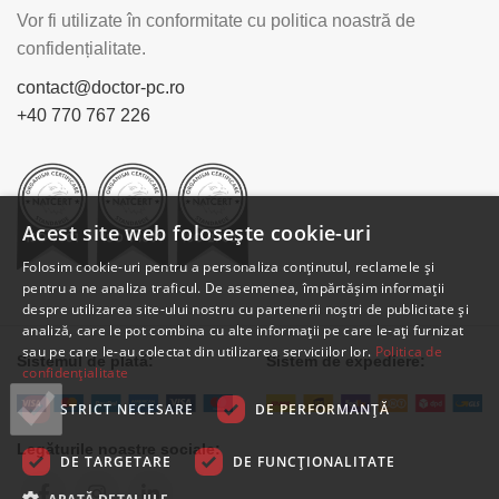
Vor fi utilizate în conformitate cu politica noastră de
confidențialitate.
contact@doctor-pc.ro
+40 770 767 226
Acest site web folosește cookie-uri
Folosim cookie-uri pentru a personaliza conținutul, reclamele și
pentru a ne analiza traficul. De asemenea, împărtășim informații
despre utilizarea site-ului nostru cu partenerii noștri de publicitate și
analiză, care le pot combina cu alte informații pe care le-ați furnizat
sau pe care le-au colectat din utilizarea serviciilor lor.
Politica de
Sistemul de plată:
Sistem de expediere:
confidențialitate
STRICT NECESARE
DE PERFORMANȚĂ
Legăturile noastre sociale:
DE TARGETARE
DE FUNCŢIONALITATE