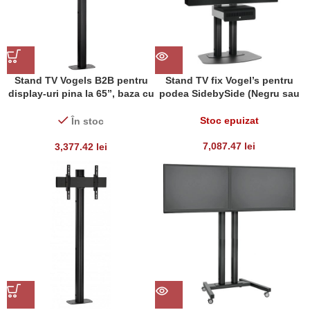
Stand TV Vogels B2B pentru
Stand TV fix Vogel’s pentru
display-uri pina la 65”, baza cu
podea SidebySide (Negru sau
prindere in podea,
Gri)
max80kg/pcs
Stoc epuizat
În stoc
7,087.47
lei
3,377.42
lei