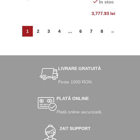
max 80 kg
În stoc
3,777.93
lei
1
2
3
4
…
6
7
8
→
LIVRARE GRATUITĂ
Peste 1000 RON.
PLATĂ ONLINE
Plată online securizată.
24/7 SUPPORT