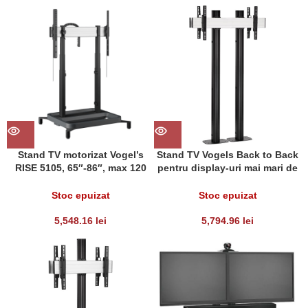
Stand TV motorizat Vogel’s
Stand TV Vogels Back to Back
RISE 5105, 65″-86″, max 120
pentru display-uri mai mari de
kg, 50mm/s, Negru
65”, baza cu prindere in podea,
max. 160kgr/pcs
Stoc epuizat
Stoc epuizat
5,548.16
lei
5,794.96
lei