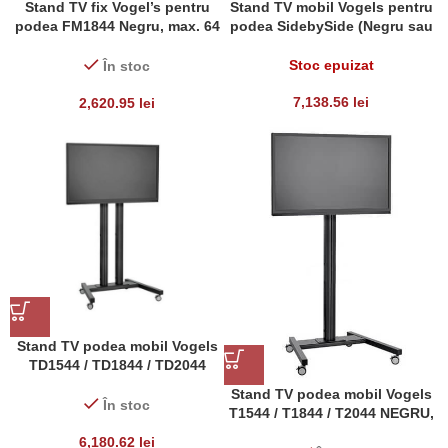
Stand TV fix Vogel’s pentru
Stand TV mobil Vogels pentru
podea FM1844 Negru, max. 64
podea SidebySide (Negru sau
inch si 80 kg
Gri)
Stoc epuizat
În stoc
7,138.56
lei
2,620.95
lei
Stand TV podea mobil Vogels
TD1544 / TD1844 / TD2044
Black max. 160 kg
Stand TV podea mobil Vogels
În stoc
T1544 / T1844 / T2044 NEGRU,
TV max 200cm diagonala si
6,180.62
lei