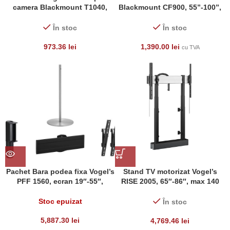
camera Blackmount T1040,
Blackmount CF900, 55”-100”,
37″- 70″, max 50 Kg, eligibil cu
max.120 kg, suport camera si
PNRAS/PNRR
media inclus, negru
În stoc
În stoc
973.36
lei
1,390.00
lei
cu TVA
Pachet Bara podea fixa Vogel’s
Stand TV motorizat Vogel’s
PFF 1560, ecran 19″-55″,
RISE 2005, 65″-86″, max 140
greutate maxima 40 kg,
kg, 50mm/s, Negru, eligibil cu
inaltime 160cm
PNRAS/PNRR
Stoc epuizat
În stoc
5,887.30
lei
4,769.46
lei