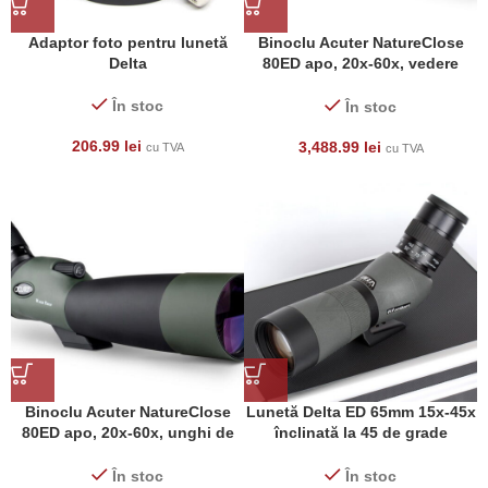
Adaptor foto pentru lunetă
Binoclu Acuter NatureClose
Delta
80ED apo, 20x-60x, vedere
directă, impermeabil
În stoc
În stoc
206.99
lei
3,488.99
lei
cu TVA
cu TVA
Binoclu Acuter NatureClose
Lunetă Delta ED 65mm 15x-45x
80ED apo, 20x-60x, unghi de
înclinată la 45 de grade
vizualizare de 45 de grade
(impermeabilă)
(impermeabil)
În stoc
În stoc