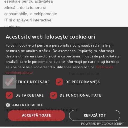
esențiale pentru activitatea
zilnică – de la tonere și
consumabile, la echipamente
IT și display-uri interactive
moderne.
Acest site web folosește cookie-uri
INFORMAȚII CLIENȚI
INFORMAȚII GENERALE
Folosim cookie-uri pentru a personaliza conținutul, reclamele și
pentru a ne analiza traficul. De asemenea, împărtășim informații
Contul meu
Termeni și condiți
despre utilizarea site-ului nostru cu partenerii noștri de publicitate și
analiză, care le pot combina cu alte informații pe care le-ați furnizat
Comenzile mele
Politica de confidențialitate
sau pe care le-au colectat din utilizarea serviciilor lor.
Politica de
confidențialitate
Facturile mele
Transport și retur
STRICT NECESARE
DE PERFORMANȚĂ
Urmărire comandă
Formular de retur
Contact
DE TARGETARE
DE FUNCŢIONALITATE
ARATĂ DETALIILE
Înscrieți-vă la newsletter-ul nostru!
ACCEPTĂ TOATE
REFUZĂ TOT
Vor fi utilizate în conformitate cu politica noastră de
POWERED BY COOKIESCRIPT
confidențialitate.