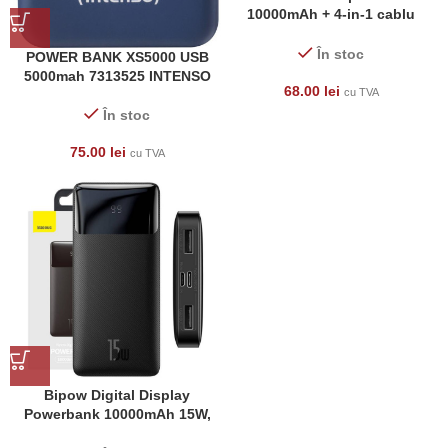
10000mAh + 4-in-1 cablu
(negru)
În stoc
POWER BANK XS5000 USB
5000mah 7313525 INTENSO
68.00
lei
cu TVA
În stoc
75.00
lei
cu TVA
Bipow Digital Display
Powerbank 10000mAh 15W,
negru