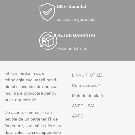
100% Garantat
Satisfacție garantată.
RETUR GARANTAT
Retur in 14 zile.
Într-un mediu în care
LINKURI UTILE
tehnologia evoluează rapid,
Cum comand?
ritmul schimbării devine cea
mai mare provocare pentru
Metode de plată
orice organizație.
ANPC - SAL
De aceea, companiile au
ANPC
nevoie de un partener IT de
încredere, care să le ofere nu
doar soluții, ci și echipamente