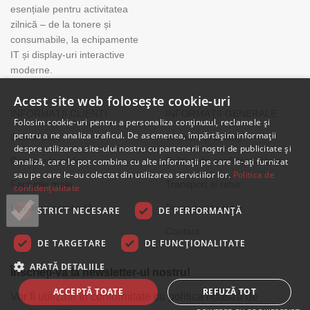
esențiale pentru activitatea
zilnică – de la tonere și
consumabile, la echipamente
IT și display-uri interactive
moderne.
Acest site web folosește cookie-uri
INFORMAȚII CLIENȚI
INFORMAȚII GENERALE
Folosim cookie-uri pentru a personaliza conținutul, reclamele și
pentru a ne analiza traficul. De asemenea, împărtășim informații
Contul meu
Termeni și condiți
despre utilizarea site-ului nostru cu partenerii noștri de publicitate și
Comenzile mele
Politica de confidențialitate
analiză, care le pot combina cu alte informații pe care le-ați furnizat
sau pe care le-au colectat din utilizarea serviciilor lor.
Politica de
Facturile mele
Transport și retur
confidențialitate
Urmărire comandă
Formular de retur
STRICT NECESARE
DE PERFORMANȚĂ
Contact
DE TARGETARE
DE FUNCŢIONALITATE
ARATĂ DETALIILE
Înscrieți-vă la newsletter-ul nostru!
ACCEPTĂ TOATE
REFUZĂ TOT
Vor fi utilizate în conformitate cu politica noastră de