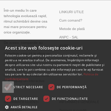
Într-un mediu în care
LINKURI UTILE
tehnologia evoluează rapid,
Cum comand?
ritmul schimbării devine cea
mai mare provocare pentru
Metode de plată
orice organizație.
ANPC - SAL
De aceea, companiile au
ANPC
Acest site web folosește cookie-uri
nevoie de un partener IT de
încredere, care să le ofere nu
Folosim cookie-uri pentru a personaliza conținutul, reclamele și
doar soluții, ci și echipamente
pentru a ne analiza traficul. De asemenea, împărtășim informații
esențiale pentru activitatea
despre utilizarea site-ului nostru cu partenerii noștri de publicitate și
analiză, care le pot combina cu alte informații pe care le-ați furnizat
zilnică – de la tonere și
sau pe care le-au colectat din utilizarea serviciilor lor.
Politica de
consumabile, la echipamente
confidențialitate
IT și display-uri interactive
moderne.
STRICT NECESARE
DE PERFORMANȚĂ
DE TARGETARE
DE FUNCŢIONALITATE
INFORMAȚII CLIENȚI
INFORMAȚII GENERALE
ARATĂ DETALIILE
Contul meu
Termeni și condiți