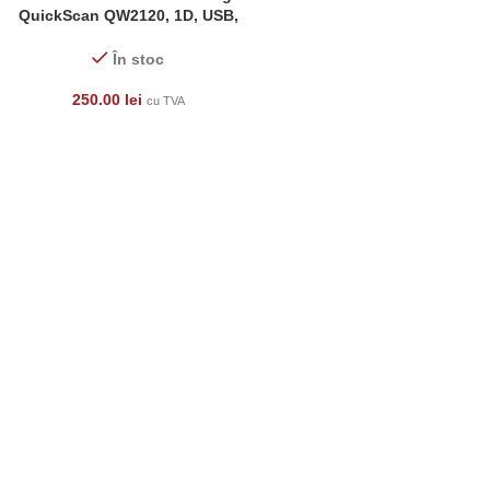
QuickScan QW2120, 1D, USB,
stand
În stoc
250.00
lei
cu TVA