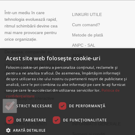
Într-un mediu în care
LINKURI UTILE
tehnologia evoluează rapid,
Cum comand?
ritmul schimbării devine cea
mai mare provocare pentru
Metode de plată
orice organizație.
ANPC - SAL
De aceea, companiile au
ANPC
Acest site web folosește cookie-uri
nevoie de un partener IT de
încredere, care să le ofere nu
Folosim cookie-uri pentru a personaliza conținutul, reclamele și
doar soluții, ci și echipamente
pentru a ne analiza traficul. De asemenea, împărtășim informații
esențiale pentru activitatea
despre utilizarea site-ului nostru cu partenerii noștri de publicitate și
analiză, care le pot combina cu alte informații pe care le-ați furnizat
zilnică – de la tonere și
sau pe care le-au colectat din utilizarea serviciilor lor.
Politica de
consumabile, la echipamente
confidențialitate
IT și display-uri interactive
moderne.
STRICT NECESARE
DE PERFORMANȚĂ
DE TARGETARE
DE FUNCŢIONALITATE
INFORMAȚII CLIENȚI
INFORMAȚII GENERALE
ARATĂ DETALIILE
Contul meu
Termeni și condiți