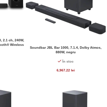
 2.1 ch, 240W,
tooth® Wireless
Soundbar JBL Bar 1000, 7.1.4, Dolby Atmos,
ADAUGĂ ÎN COȘ
880W, negru
În stoc
6,967.22
lei