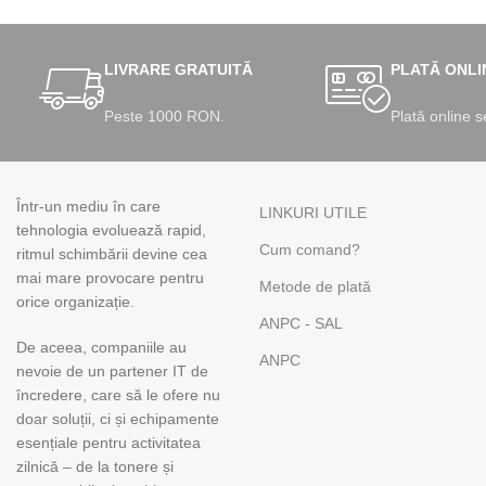
LIVRARE GRATUITĂ
PLATĂ ONLI
Peste 1000 RON.
Plată online s
Într-un mediu în care
LINKURI UTILE
tehnologia evoluează rapid,
Cum comand?
ritmul schimbării devine cea
mai mare provocare pentru
Metode de plată
orice organizație.
ANPC - SAL
De aceea, companiile au
ANPC
nevoie de un partener IT de
încredere, care să le ofere nu
doar soluții, ci și echipamente
esențiale pentru activitatea
zilnică – de la tonere și