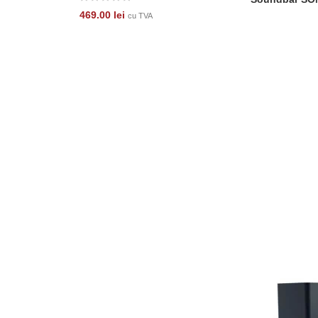
469.00
lei
cu TVA