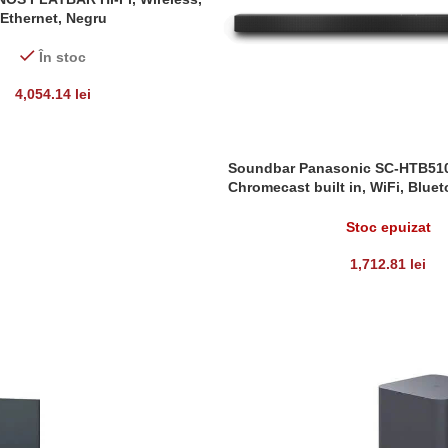
Ethernet, Negru
În stoc
4,054.14
lei
Soundbar Panasonic SC-HTB510,
CITEȘTE MAI MULT
Chromecast built in, WiFi, Blue
Technology
Stoc epuizat
1,712.81
lei