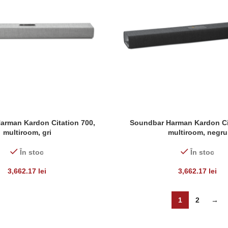
arman Kardon Citation 700,
Soundbar Harman Kardon Cit
ADAUGĂ ÎN COȘ
multiroom, gri
multiroom, negru
În stoc
În stoc
3,662.17
lei
3,662.17
lei
1
2
→