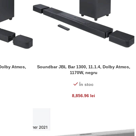
 Dolby Atmos,
Soundbar JBL Bar 1300, 11.1.4, Dolby Atmos,
ADAUGĂ ÎN COȘ
1170W, negru
În stoc
8,856.96
lei