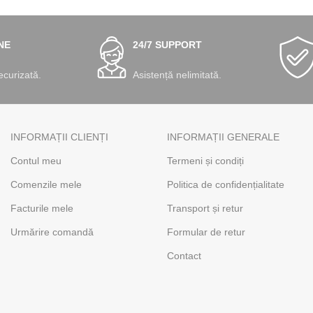
NE
24/7 SUPPORT
ecurizată.
Asistență nelimitată.
INFORMAȚII CLIENȚI
INFORMAȚII GENERALE
Contul meu
Termeni și condiți
Comenzile mele
Politica de confidențialitate
Facturile mele
Transport și retur
Urmărire comandă
Formular de retur
Contact