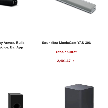
 Atmos, Built-
Soundbar MusicCast YAS-306
CITEȘTE MAI MULT
Voice, Bar App
Stoc epuizat
2,401.67
lei