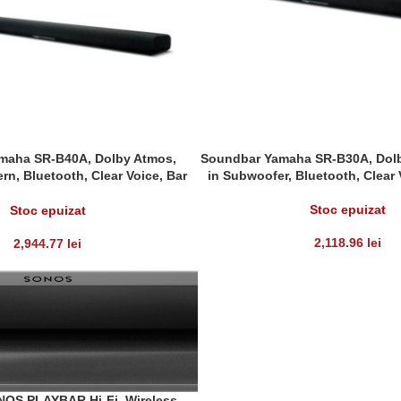
maha SR-B40A, Dolby Atmos,
Soundbar Yamaha SR-B30A, Dolby
LT
CITEȘTE MAI MULT
rn, Bluetooth, Clear Voice, Bar
in Subwoofer, Bluetooth, Clear 
App
Stoc epuizat
Stoc epuizat
2,118.96
lei
2,944.77
lei
OS PLAYBAR Hi-Fi, Wireless,