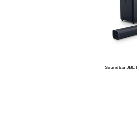
Soundbar JBL B
CITEȘTE MAI MU