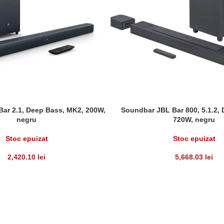
ar 2.1, Deep Bass, MK2, 200W,
Soundbar JBL Bar 800, 5.1.2,
LT
CITEȘTE MAI MULT
negru
720W, negru
Stoc epuizat
Stoc epuizat
2,420.10
lei
5,668.03
lei