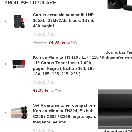
PRODUSE POPULARE
Cartus cerneala compatibil HP
305XL, 3YM62AE, black, 18 ml,
480 pagini
74.99
lei
79.99
lei
cu TVA
Soundbar Ya
CITEȘTE MAI MU
Konica Minolta TN 116 / 117 / 118 /
Subwoofer exte
119 Cartus Toner Laser 7.000
pagini Negru ( Bizhub 164, 165,
184, 185, 195, 215, 235 )
47.99
lei
cu TVA
Set 4 cartuse toner compatibile
Konica Minolta TN324, Bizhub
C258 / C308 / C368 negru, cyan,
magenta, yellow
Soundbar SON
ADAUGĂ ÎN COȘ