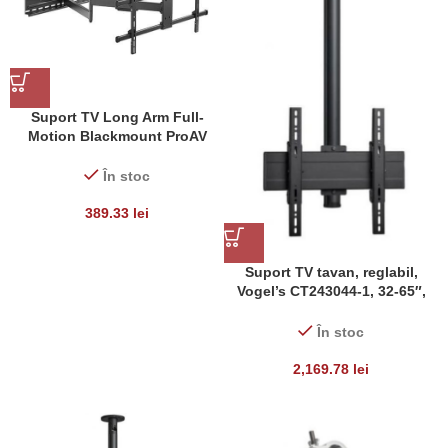
Suport TV Long Arm Full-
Motion Blackmount ProAV
LPA49-483XLD, diagonale
43″-80″, max. 35 Kg, Negru
În stoc
389.33
lei
Suport TV tavan, reglabil,
Vogel’s CT243044-1, 32-65″,
max 40 kg
În stoc
2,169.78
lei