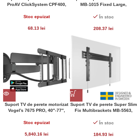
ProAV ClickSystem CPF400,
MB-1015 Fixed Large,
diagonale 32″-55″(81cm-
diagonale 40″- 85″, max. 60kg,
139cm), max. 50 kg
eligibil PNRAS/PNRR
Stoc epuizat
În stoc
68.13
lei
208.37
lei
Suport TV de perete motorizat
Suport TV de perete Super Slim
Vogel’s 7675 PRO, 40″-77″,
Fix Multibrackets MB-5563,
max.35 kg, negru
diagonala 32″- 100″, max 35 Kg
Stoc epuizat
În stoc
5,840.16
lei
184.93
lei