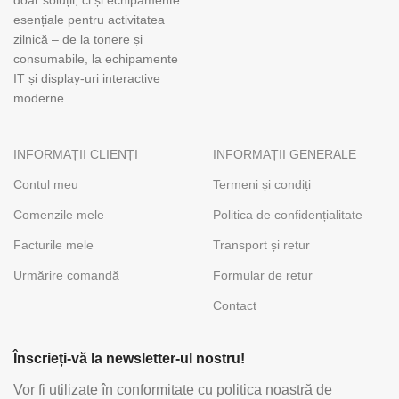
doar soluții, ci și echipamente
esențiale pentru activitatea
zilnică – de la tonere și
consumabile, la echipamente
IT și display-uri interactive
moderne.
INFORMAȚII CLIENȚI
INFORMAȚII GENERALE
Contul meu
Termeni și condiți
Comenzile mele
Politica de confidențialitate
Facturile mele
Transport și retur
Urmărire comandă
Formular de retur
Contact
Înscrieți-vă la newsletter-ul nostru!
Vor fi utilizate în conformitate cu politica noastră de