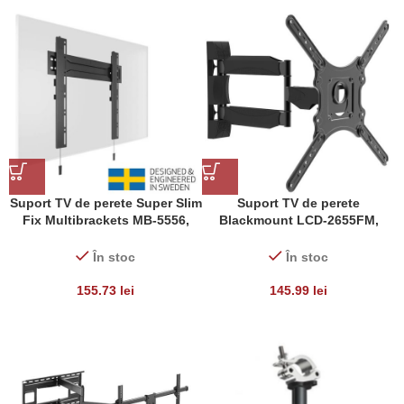
Suport TV de perete Super Slim
Suport TV de perete
Fix Multibrackets MB-5556,
Blackmount LCD-2655FM,
diagonala 32″- 55″, max. 35 Kg
diagonale 17″-55″, max.35kg
În stoc
În stoc
155.73
lei
145.99
lei