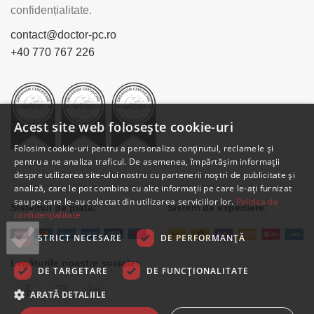
confidențialitate.
contact@doctor-pc.ro
+40 770 767 226
Acest site web folosește cookie-uri
Folosim cookie-uri pentru a personaliza conținutul, reclamele și
pentru a ne analiza traficul. De asemenea, împărtășim informații
despre utilizarea site-ului nostru cu partenerii noștri de publicitate și
analiză, care le pot combina cu alte informații pe care le-ați furnizat
sau pe care le-au colectat din utilizarea serviciilor lor.
Politica de
Sistemul de plată:
Sistem de expediere:
confidențialitate
STRICT NECESARE
DE PERFORMANȚĂ
Legăturile noastre sociale:
DE TARGETARE
DE FUNCŢIONALITATE
ARATĂ DETALIILE