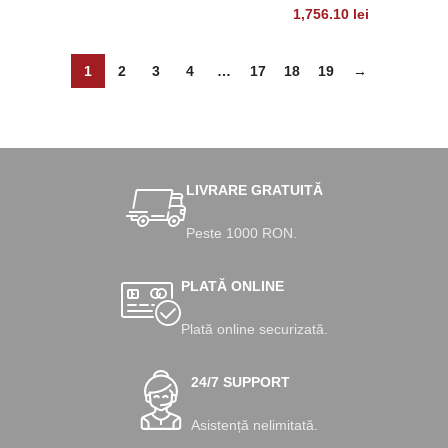
1,756.10
lei
1
2
3
4
…
17
18
19
→
LIVRARE GRATUITĂ
Peste 1000 RON.
PLATĂ ONLINE
Plată online securizată.
24/7 SUPPORT
Asistență nelimitată.