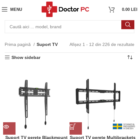
MENU
0.00
LEI
Prima pagină
Suport TV
Afișez 1 - 12 din 226 de rezultate
Show sidebar
Suport TV perete Blackmount
Suport TV perete Multibrackets