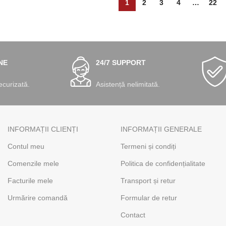
1
2
3
4
…
22
NE
24/7 SUPPORT
ecurizată.
Asistență nelimitată.
INFORMAȚII CLIENȚI
INFORMAȚII GENERALE
Contul meu
Termeni și condiți
Comenzile mele
Politica de confidențialitate
Facturile mele
Transport și retur
Urmărire comandă
Formular de retur
Contact