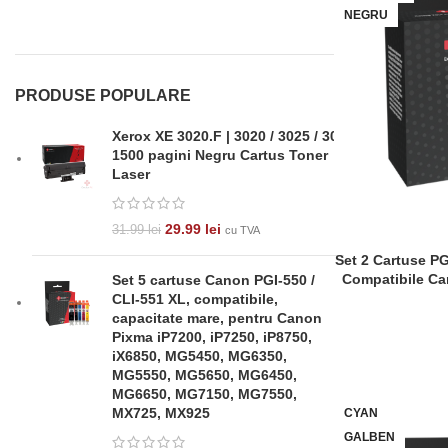
NEGRU
PRODUSE POPULARE
Xerox XE 3020.F | 3020 / 3025 / 30
1500 pagini Negru Cartus Toner
Laser
29.99
lei
31.99
lei
cu TVA
Set 2 Cartuse P
ADAUGĂ ÎN COȘ
Compatibile Ca
Set 5 cartuse Canon PGI-550 /
235 / MP 240 / M
CLI-551 XL, compatibile,
MP 480 / MP 490
capacitate mare, pentru Canon
330 / MX 340 /M
Pixma iP7200, iP7250, iP8750,
iX6850, MG5450, MG6350,
MG5550, MG5650, MG6450,
MG6650, MG7150, MG7550,
MX725, MX925
CYAN
GALBEN