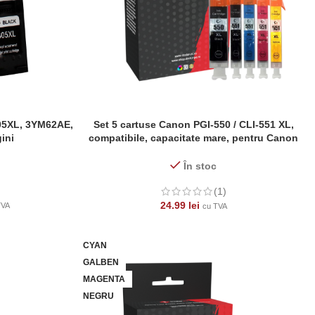
305XL, 3YM62AE,
Set 5 cartuse Canon PGI-550 / CLI-551 XL,
ADAUGĂ ÎN COȘ
gini
compatibile, capacitate mare, pentru Canon
Pixma iP7200, iP7250, iP8750, iX6850, MG5450,
MG6350, MG5550, MG5650, MG6450, MG6650,
În stoc
MG7150, MG7550, MX725, MX925
(1)
24.99
lei
TVA
cu TVA
CYAN
GALBEN
MAGENTA
NEGRU