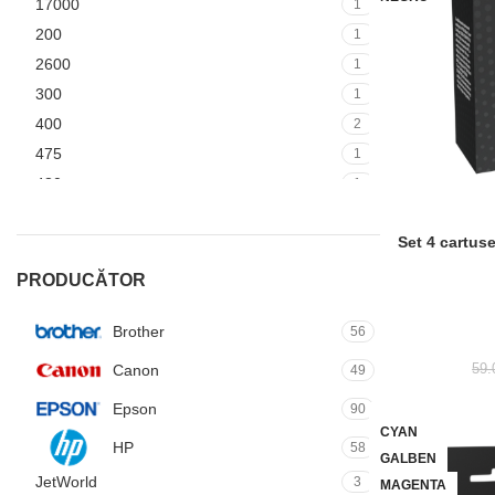
17000
1
200
1
2600
1
300
1
400
2
475
1
480
1
500
1
Set 4 cartus
ADAUGĂ ÎN COȘ
600
1
650
1
PRODUCĂTOR
800
1
Brother
8300
56
1
59
Canon
49
Epson
90
CYAN
HP
58
GALBEN
JetWorld
3
MAGENTA