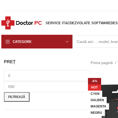
SERVICE IT&C
DEZVOLATE SOFTWARE
DES
CATEGORII
PREȚ
Prima pagină
-6%
HOT
CYAN
FILTREAZĂ
GALBEN
MAGENTA
NEGRU