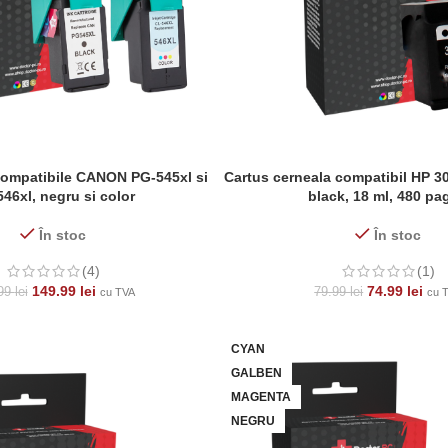
compatibile CANON PG-545xl si
Cartus cerneala compatibil HP 
ADAUGĂ ÎN COȘ
46xl, negru si color
black, 18 ml, 480 pa
În stoc
În stoc
(4)
(1)
149.99
lei
74.99
lei
.99
lei
79.99
lei
cu TVA
cu 
CYAN
GALBEN
MAGENTA
NEGRU