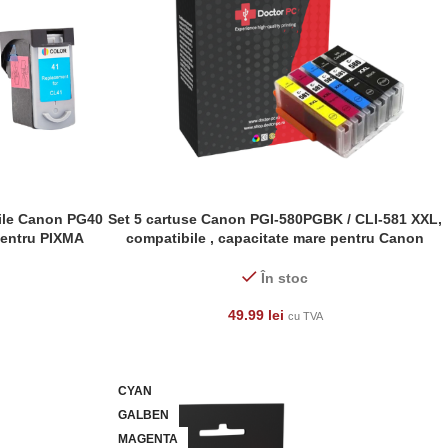
bile Canon PG40
Set 5 cartuse Canon PGI-580PGBK / CLI-581 XXL,
ADAUGĂ ÎN COȘ
pentru PIXMA
compatibile , capacitate mare pentru Canon
iP2200, iP2600,
PIXMA TS705 TR8550 TS6150 TS6151 TR7550
 MP450, MP460
TS6250 TS8150 TS8251
În stoc
49.99
lei
cu TVA
CYAN
GALBEN
MAGENTA