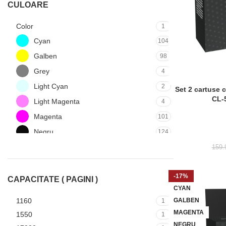
CULOARE
Color
1
Cyan
104
Galben
98
Grey
4
Light Cyan
2
Set 2 cartuse 
ADAUGĂ ÎN COȘ
CL-5
Light Magenta
4
Magenta
101
Negru
124
red
1
159
-17%
CAPACITATE ( PAGINI )
CYAN
1160
GALBEN
1
MAGENTA
1550
1
NEGRU