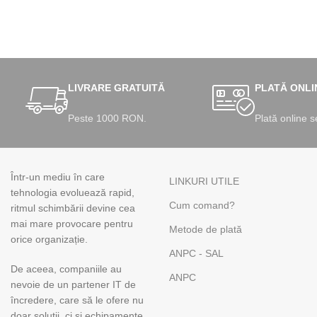
LIVRARE GRATUITĂ
PLATĂ ONLI
Peste 1000 RON.
Plată online s
Într-un mediu în care
LINKURI UTILE
tehnologia evoluează rapid,
Cum comand?
ritmul schimbării devine cea
mai mare provocare pentru
Metode de plată
orice organizație.
ANPC - SAL
De aceea, companiile au
ANPC
nevoie de un partener IT de
încredere, care să le ofere nu
doar soluții, ci și echipamente