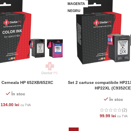
MAGENTA
NEGRU
s Cerneala HP 652XB/652XC
Set 2 cartuse compatibile HP21
ADAUGĂ ÎN COȘ
HP22XL (C9352CE
În stoc
În stoc
134.00
lei
cu TVA
(2)
99.99
lei
cu TVA