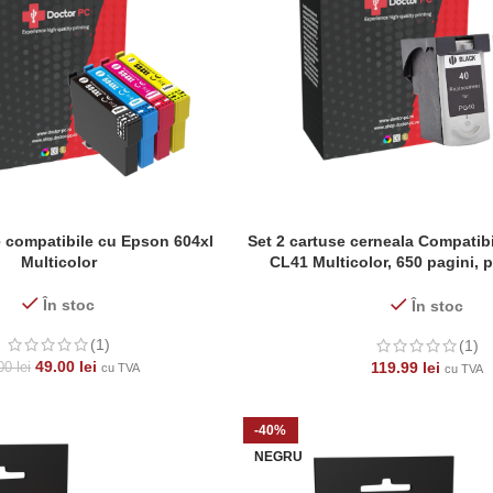
e compatibile cu Epson 604xl
Set 2 cartuse cerneala Compati
ADAUGĂ ÎN COȘ
Multicolor
CL41 Multicolor, 650 pagini, 
iP1200, iP1300, iP1600, iP1700, 
MP150, MP160, MP170, MP180,
În stoc
În stoc
(1)
(1)
49.00
lei
119.99
lei
.00
lei
cu TVA
cu TVA
-40%
NEGRU