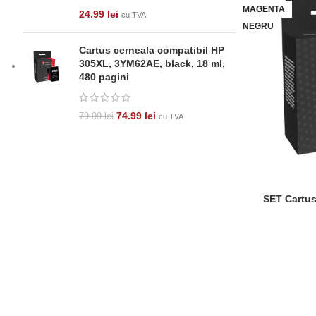
MAGENTA
24.99
lei
cu TVA
NEGRU
Cartus cerneala compatibil HP
305XL, 3YM62AE, black, 18 ml,
480 pagini
74.99
lei
79.99
lei
cu TVA
SET Cartu
ADAUGĂ ÎN COȘ