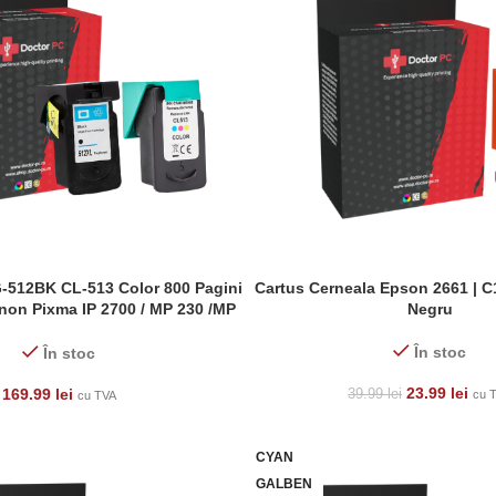
G-512BK CL-513 Color 800 Pagini
Cartus Cerneala Epson 2661 | 
ADAUGĂ ÎN COȘ
non Pixma IP 2700 / MP 230 /MP
Negru
P 250 / MP 260 / MP 270 /MP 282 /
 /MP 495 / MP 499 / MX 320 / MX
În stoc
În stoc
X 350 /MX 360/MX410 / MX 420/MP
252
23.99
lei
169.99
lei
39.99
lei
cu 
cu TVA
CYAN
GALBEN