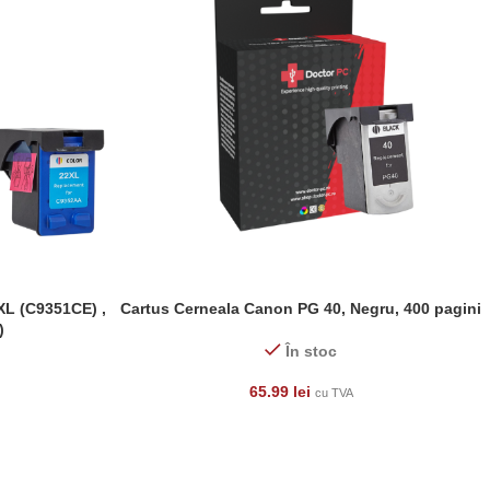
XL (C9351CE) ,
Cartus Cerneala Canon PG 40, Negru, 400 pagini
ADAUGĂ ÎN COȘ
)
În stoc
65.99
lei
cu TVA