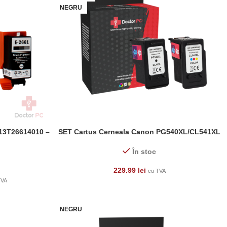
NEGRU
C13T26614010 –
SET Cartus Cerneala Canon PG540XL/CL541XL
ADAUGĂ ÎN COȘ
În stoc
229.99
lei
cu TVA
TVA
NEGRU