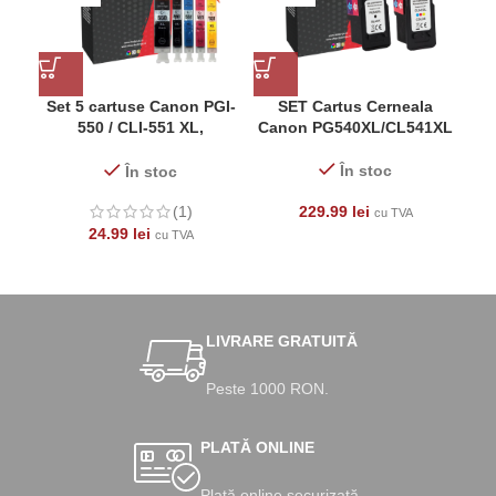
Set 5 cartuse Canon PGI-
SET Cartus Cerneala
Ca
550 / CLI-551 XL,
Canon PG540XL/CL541XL
compatibile, capacitate
mare, pentru Canon Pixma
În stoc
În stoc
iP7200, iP7250, iP8750,
iX6850, MG5450, MG6350,
229.99
lei
(1)
cu TVA
MG5550, MG5650,
24.99
lei
cu TVA
MG6450, MG6650,
MG7150, MG7550, MX725,
MX925
LIVRARE GRATUITĂ
Peste 1000 RON.
PLATĂ ONLINE
Plată online securizată.