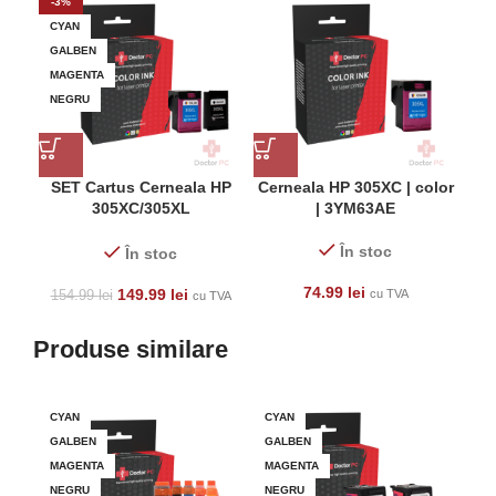
-3%
CYAN
GALBEN
MAGENTA
NEGRU
SET Cartus Cerneala HP
Cerneala HP 305XC | color
305XC/305XL
| 3YM63AE
MULTICOLOR
În stoc
În stoc
74.99
lei
149.99
lei
cu TVA
154.99
lei
cu TVA
Produse similare
CYAN
CYAN
MA
GALBEN
GALBEN
MAGENTA
MAGENTA
NEGRU
NEGRU