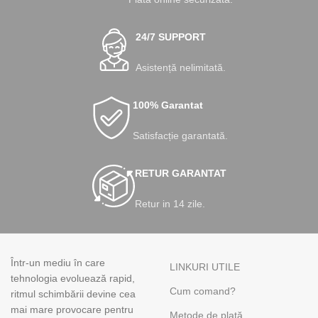
24/7 SUPPORT
Asistență nelimitată.
100% Garantat
Satisfacție garantată.
RETUR GARANTAT
Retur in 14 zile.
Într-un mediu în care
LINKURI UTILE
tehnologia evoluează rapid,
Cum comand?
ritmul schimbării devine cea
mai mare provocare pentru
Metode de plată