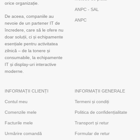
orice organizație.
ANPC - SAL
De aceea, companiile au
ANPC
nevoie de un partener IT de
încredere, care să le ofere nu
doar soluții, ci și echipamente
esențiale pentru activitatea
zilnică – de la tonere și
consumabile, la echipamente
IT și display-uri interactive
moderne.
INFORMAȚII CLIENȚI
INFORMAȚII GENERALE
Contul meu
Termeni și condiți
Comenzile mele
Politica de confidențialitate
Facturile mele
Transport și retur
Urmărire comandă
Formular de retur