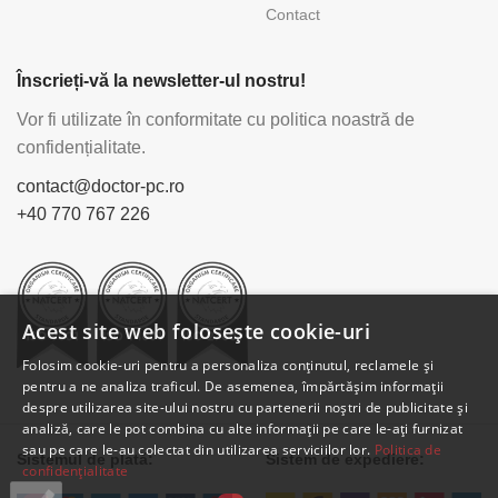
Contact
Înscrieți-vă la newsletter-ul nostru!
Vor fi utilizate în conformitate cu politica noastră de
confidențialitate.
contact@doctor-pc.ro
+40 770 767 226
Acest site web folosește cookie-uri
Folosim cookie-uri pentru a personaliza conținutul, reclamele și
pentru a ne analiza traficul. De asemenea, împărtășim informații
despre utilizarea site-ului nostru cu partenerii noștri de publicitate și
analiză, care le pot combina cu alte informații pe care le-ați furnizat
sau pe care le-au colectat din utilizarea serviciilor lor.
Politica de
Sistemul de plată:
Sistem de expediere:
confidențialitate