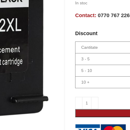
In stoc
Contact:
0770 767 226
Discount
Cantitate
3 - 5
5 - 10
10 +