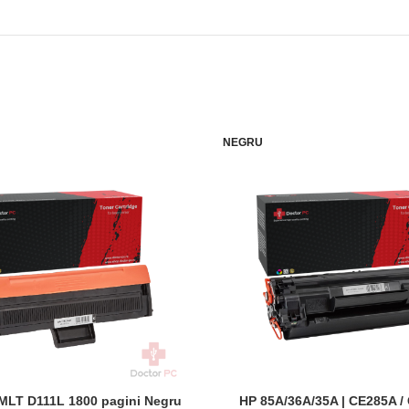
NEGRU
LT D111L 1800 pagini Negru
HP 85A/36A/35A | CE285A /
COȘ
ADAUGĂ ÎN COȘ