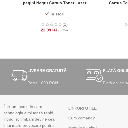
pagini Negru Cartus Toner Laser
Cartus To
În stoc
(1)
3
22.99
lei
cu TVA
LIVRARE GRATUITĂ
PLATĂ ONLI
Peste 1000 RON.
Plată online s
Într-un mediu în care
LINKURI UTILE
tehnologia evoluează rapid,
Cum comand?
ritmul schimbării devine cea
mai mare provocare pentru
Metode de plată