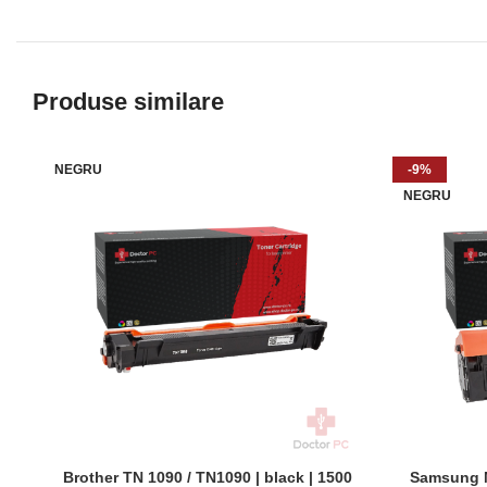
Produse similare
NEGRU
-9%
NEGRU
Brother TN 1090 / TN1090 | black | 1500
Samsung M
ADAUGĂ ÎN COȘ
ADAUGĂ ÎN 