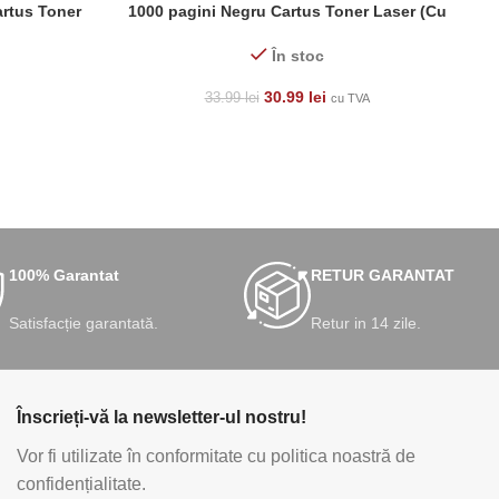
rtus Toner
1000 pagini Negru Cartus Toner Laser (Cu
chip)
În stoc
30.99
lei
33.99
lei
cu TVA
100% Garantat
RETUR GARANTAT
Satisfacție garantată.
Retur in 14 zile.
Înscrieți-vă la newsletter-ul nostru!
Vor fi utilizate în conformitate cu politica noastră de
confidențialitate.