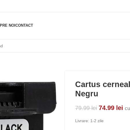
PRE NOI
CONTACT
Cartus cernea
Negru
74.99
lei
79.99
lei
cu
Livrare: 1-2 zile