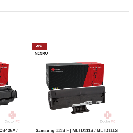
-9%
G
NEGRU
 CB436A /
Samsung 111S F | MLTD111S / MLTD111S
HP
ADAUGĂ ÎN COȘ
AD