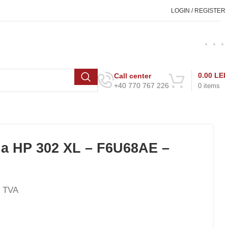
LOGIN / REGISTER
0.00
LEI
Call center
+40 770 767 226
0
items
la HP 302 XL – F6U68AE –
 TVA