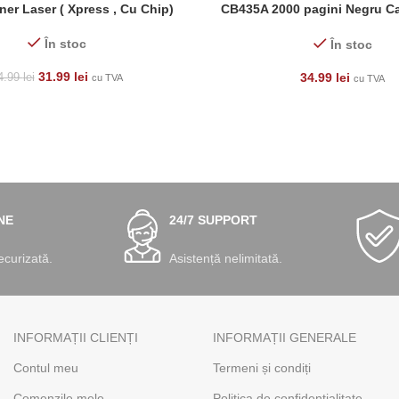
ner Laser ( Xpress , Cu Chip)
CB435A 2000 pagini Negru Ca
Laser
În stoc
În stoc
31.99
lei
34.99
lei
4.99
lei
cu TVA
cu TVA
NE
24/7 SUPPORT
ecurizată.
Asistență nelimitată.
INFORMAȚII CLIENȚI
INFORMAȚII GENERALE
Contul meu
Termeni și condiți
Comenzile mele
Politica de confidențialitate