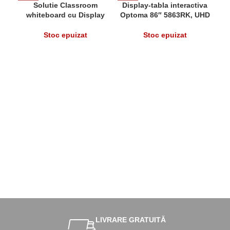
Solutie Classroom
Display-tabla interactiva
So
whiteboard cu Display
Optoma 86″ 5863RK, UHD
interactiv 75″ SMART
4K, 450 cd/m², Android 13,
pod
Board® SBID-GX175 si
8GB RAM, 64GB ROM,
2
Stoc epuizat
Stoc epuizat
stand motorizat podea
difuzoare 2x18W
Vogel’s RISE2005
LIVRARE GRATUITĂ