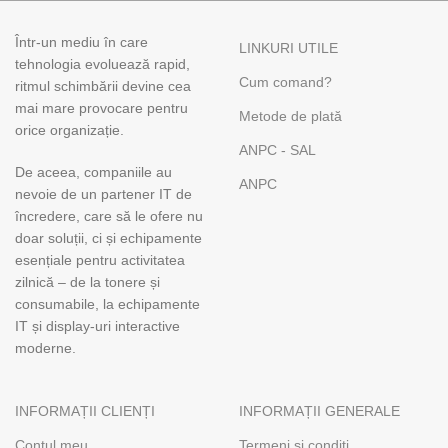
Într-un mediu în care
LINKURI UTILE
tehnologia evoluează rapid,
Cum comand?
ritmul schimbării devine cea
mai mare provocare pentru
Metode de plată
orice organizație.
ANPC - SAL
De aceea, companiile au
ANPC
nevoie de un partener IT de
încredere, care să le ofere nu
doar soluții, ci și echipamente
esențiale pentru activitatea
zilnică – de la tonere și
consumabile, la echipamente
IT și display-uri interactive
moderne.
INFORMAȚII CLIENȚI
INFORMAȚII GENERALE
Contul meu
Termeni și condiți