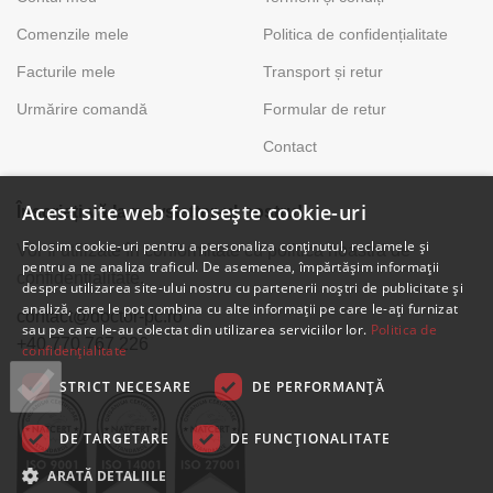
Comenzile mele
Politica de confidențialitate
Facturile mele
Transport și retur
Urmărire comandă
Formular de retur
Contact
Acest site web folosește cookie-uri
Înscrieți-vă la newsletter-ul nostru!
Folosim cookie-uri pentru a personaliza conținutul, reclamele și
Vor fi utilizate în conformitate cu politica noastră de
pentru a ne analiza traficul. De asemenea, împărtășim informații
confidențialitate.
despre utilizarea site-ului nostru cu partenerii noștri de publicitate și
analiză, care le pot combina cu alte informații pe care le-ați furnizat
contact@doctor-pc.ro
sau pe care le-au colectat din utilizarea serviciilor lor.
Politica de
+40 770 767 226
confidențialitate
STRICT NECESARE
DE PERFORMANȚĂ
DE TARGETARE
DE FUNCŢIONALITATE
ARATĂ DETALIILE