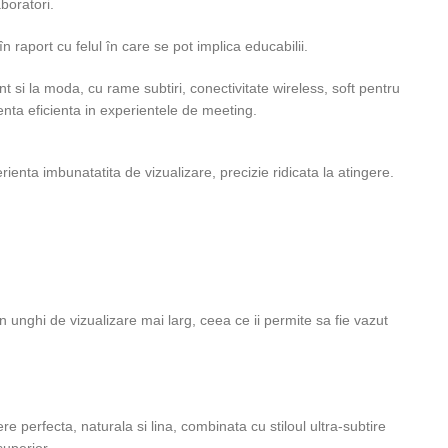
boratori.
în raport cu felul în care se pot implica educabilii.
nt si la moda, cu rame subtiri, conectivitate wireless, soft pentru
enta eficienta in experientele de meeting.
enta imbunatatita de vizualizare, precizie ridicata la atingere.
un unghi de vizualizare mai larg, ceea ce ii permite sa fie vazut
e perfecta, naturala si lina, combinata cu stiloul ultra-subtire