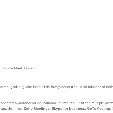
 Google Meet, Drive)
mă, școlile (și alte instituții de învățământ) trebuie să folosească noile 
 conectarea partenerilor educaționali în timp real, utilizând multiple pl
ngs, Join.me, Zoho Meetings, Skype for business, GoToMeeting, 