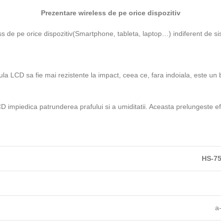
Prezentare wireless de pe orice dispozitiv
eless de pe orice dispozitiv(Smartphone, tableta, laptop…) indiferent d
ula LCD sa fie mai rezistente la impact, ceea ce, fara indoiala, este un b
CD impiedica patrunderea prafului si a umiditatii. Aceasta prelungeste efi
HS-75
a