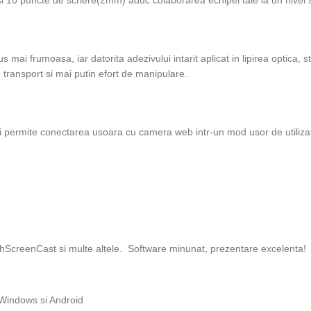
i 10 puncte de scriere(2mm) aduc colaborarea echipei tale la un nivel 
 mai frumoasa, iar datorita adezivului intarit aplicat in lipirea optica, 
transport si mai putin efort de manipulare.
ui permite conectarea usoara cu camera web intr-un mod usor de utilizat
chScreenCast si multe altele. Software minunat, prezentare excelenta!
 Windows si Android