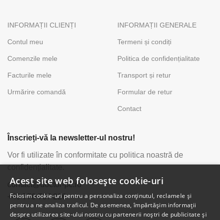
INFORMAȚII CLIENȚI
INFORMAȚII GENERALE
Contul meu
Termeni și condiți
Comenzile mele
Politica de confidențialitate
Facturile mele
Transport și retur
Urmărire comandă
Formular de retur
Contact
Înscrieți-vă la newsletter-ul nostru!
Vor fi utilizate în conformitate cu politica noastră de
confidențialitate.
Acest site web folosește cookie-uri
contact@doctor-pc.ro
Folosim cookie-uri pentru a personaliza conținutul, reclamele și
+40 770 767 226
pentru a ne analiza traficul. De asemenea, împărtășim informații
despre utilizarea site-ului nostru cu partenerii noștri de publicitate și