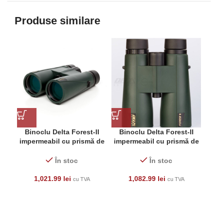
Produse similare
Binoclu Delta Forest-II
Binoclu Delta Forest-II
impermeabil cu prismă de
impermeabil cu prismă de
acoperiș 8.5×50 (umplut
acoperiș 12×50 (umplut cu
cu azot)
azot)
În stoc
În stoc
1,021.99
lei
1,082.99
lei
cu TVA
cu TVA