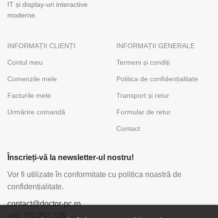
IT și display-uri interactive
moderne.
INFORMAȚII CLIENȚI
INFORMAȚII GENERALE
Contul meu
Termeni și condiți
Comenzile mele
Politica de confidențialitate
Facturile mele
Transport și retur
Urmărire comandă
Formular de retur
Contact
Înscrieți-vă la newsletter-ul nostru!
Vor fi utilizate în conformitate cu politica noastră de
confidențialitate.
contact@doctor-pc.ro
+40 770 767 226