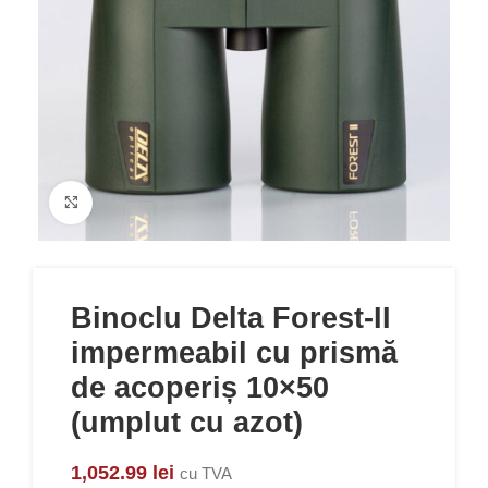
Click to enlarge
Binoclu Delta Forest-II
impermeabil cu prismă
de acoperiș 10×50
(umplut cu azot)
1,052.99
lei
cu TVA