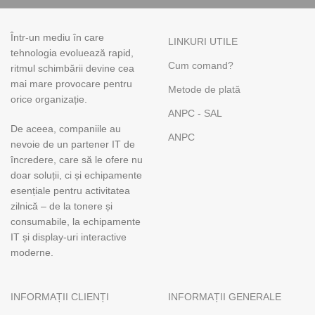
Într-un mediu în care
LINKURI UTILE
tehnologia evoluează rapid,
Cum comand?
ritmul schimbării devine cea
mai mare provocare pentru
Metode de plată
orice organizație.
ANPC - SAL
De aceea, companiile au
ANPC
nevoie de un partener IT de
încredere, care să le ofere nu
doar soluții, ci și echipamente
esențiale pentru activitatea
zilnică – de la tonere și
consumabile, la echipamente
IT și display-uri interactive
moderne.
INFORMAȚII CLIENȚI
INFORMAȚII GENERALE