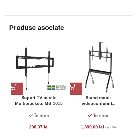
Produse asociate
Suport TV perete
Stand mobil
Multibrackets MB-1015
videoconferinta
Fixed Large, diagonale
Blackmount CF900,
40″- 85″, max. 60kg,
55”-100”, max.120 kg,
În stoc
În stoc
eligibil PNRAS/PNRR
suport camera si media
inclus, negru
208.37
lei
1,390.00
lei
cu TVA