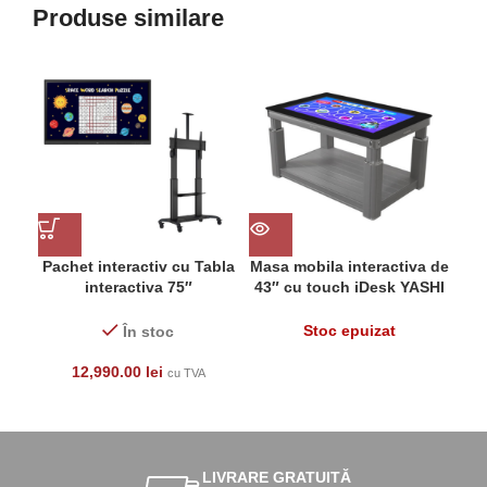
Produse similare
Pachet interactiv cu Tabla
Masa mobila interactiva de
interactiva 75″
43″ cu touch iDesk YASHI
w
LG75TR3DK si Stand TV
DY4320, 32GB, 4k, WiFi,
mobil Multibrackets MB-
Android 11, reglabil pe
Boa
Stoc epuizat
În stoc
6324, 60″-100″
inaltime
mo
12,990.00
lei
cu TVA
LIVRARE GRATUITĂ