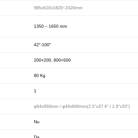
985x610x1820~2420mm
1350 – 1650 mm
42″-100″
200×200, 800×500
80 Kg
1
φ64x950mm / φ49x840mm(2.5”x37.4” / 1.9”x33”)
Nu
Da