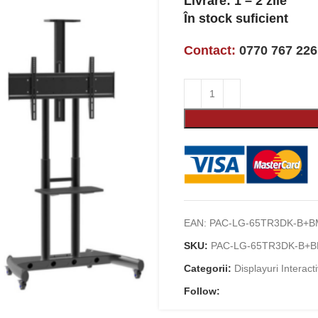
Livrare: 1 – 2 zile
În stock suficient
Contact:
0770 767 226
EAN:
PAC-LG-65TR3DK-B+B
SKU:
PAC-LG-65TR3DK-B+B
Categorii:
Displayuri Interact
Follow: