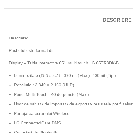
DESCRIERE
Descriere:
Pachetul este format din:
Display – Tabla interactiva 65″, multi touch LG 65TR3DK-B
Luminozitate (fără sticlă) : 390 nit (Max.), 400 nit (Tip.)
Rezoluție : 3.840 × 2.160 (UHD)
Punct Multi-Touch : 40 de puncte (Max.)
Ușor de salvat / de importat / de exportat- resursele pot fi salva
Partajarea ecranului Wireless
LG ConnectedCare DMS
Conectivitate Bluetooth