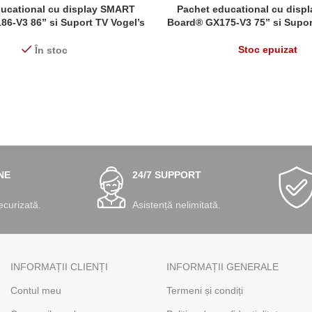
ducational cu display SMART
Pachet educational cu disp
 MULT
CITEȘTE MAI MULT
6-V3 86” si Suport TV Vogel’s
Board® GX175-V3 75” si Supor
eboarduri laterale incluse
cu Whiteboarduri laterale
Stoc epuizat
În stoc
NE
24/7 SUPPORT
ecurizată.
Asistență nelimitată.
INFORMAȚII CLIENȚI
INFORMAȚII GENERALE
Contul meu
Termeni și condiți