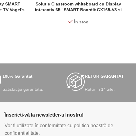
lay SMART
Solutie Classroom whiteboard cu Display
D
CITEȘTE MAI MULT
AD
t TV Vogel’s
interactiv 65″ SMART Board® GX165-V3 si
G
 incluse
stand motorizat podea Vogel’s RISE2005
În stoc
100% Garantat
RETUR GARANTAT
Satisfacție garantată.
Retur in 14 zile.
Înscrieți-vă la newsletter-ul nostru!
Vor fi utilizate în conformitate cu politica noastră de
confidențialitate.