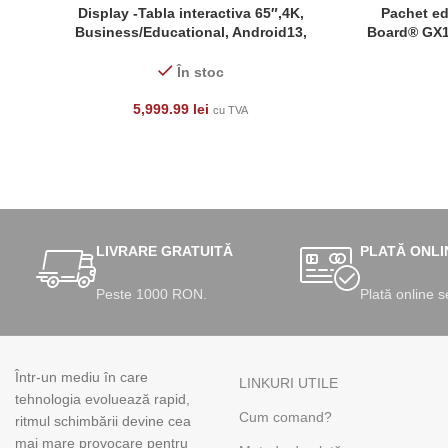
Display -Tabla interactiva 65″,4K,
Pachet e
ADAUGĂ ÎN COȘ
CITEȘTE MAI
Business/Educational, Android13,
Board® GX18
SURWISE, HS-65IW-L06PA-13 eligibil
cu Whit
PNRAS/PNRR
În stoc
5,999.99
lei
cu TVA
LIVRARE GRATUITĂ
PLATĂ ONLI
Peste 1000 RON.
Plată online s
Într-un mediu în care
LINKURI UTILE
tehnologia evoluează rapid,
Cum comand?
ritmul schimbării devine cea
mai mare provocare pentru