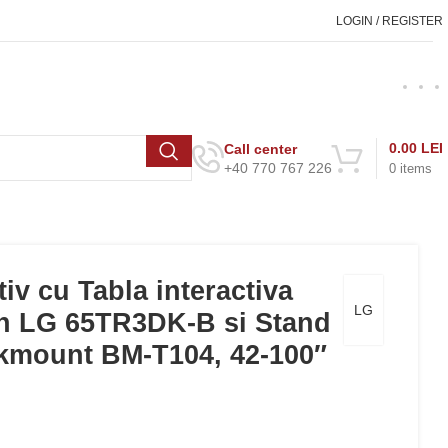
LOGIN / REGISTER
0.00
LEI
Call center
+40 770 767 226
0
items
tiv cu Tabla interactiva
LG
ch LG 65TR3DK-B si Stand
kmount BM-T104, 42-100″