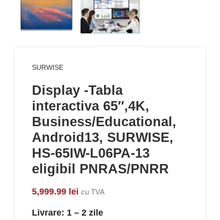
SURWISE
Display -Tabla
interactiva 65″,4K,
Business/Educational,
Android13, SURWISE,
HS-65IW-L06PA-13
eligibil PNRAS/PNRR
5,999.99
lei
cu TVA
Livrare: 1 – 2 zile