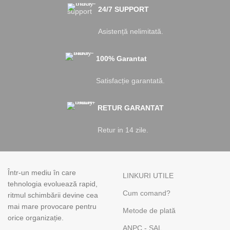
24/7 SUPPORT
Asistență nelimitată.
100% Garantat
Satisfacție garantată.
RETUR GARANTAT
Retur in 14 zile.
Într-un mediu în care
LINKURI UTILE
tehnologia evoluează rapid,
Cum comand?
ritmul schimbării devine cea
mai mare provocare pentru
Metode de plată
orice organizație.
ANPC - SAL