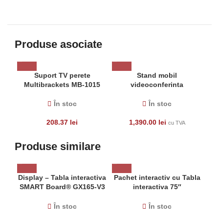
Produse asociate
Suport TV perete
Stand mobil
Multibrackets MB-1015
videoconferinta
Fixed Large, diagonale
Blackmount CF900,
40″- 85″, max. 60kg,
55”-100”, max.120 kg,
În stoc
În stoc
eligibil PNRAS/PNRR
suport camera si media
inclus, negru
208.37
lei
1,390.00
lei
cu TVA
Produse similare
Display – Tabla interactiva
Pachet interactiv cu Tabla
SMART Board® GX165-V3
interactiva 75″
65”, Android 13 eligibil cu
LG75TR3DK si Stand TV
PNRAS/PNRR
mobil Multibrackets MB-
În stoc
În stoc
6324, 60″-100″