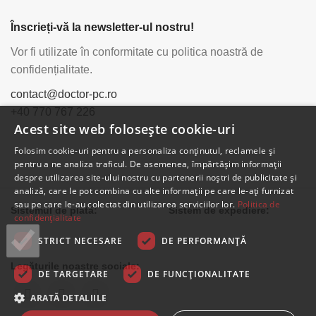
Înscrieți-vă la newsletter-ul nostru!
Vor fi utilizate în conformitate cu politica noastră de
confidențialitate.
contact@doctor-pc.ro
+40 770 767 226
Acest site web folosește cookie-uri
Folosim cookie-uri pentru a personaliza conținutul, reclamele și
pentru a ne analiza traficul. De asemenea, împărtășim informații
despre utilizarea site-ului nostru cu partenerii noștri de publicitate și
analiză, care le pot combina cu alte informații pe care le-ați furnizat
sau pe care le-au colectat din utilizarea serviciilor lor.
Politica de
Sistemul de plată:
Sistem de expediere:
confidențialitate
STRICT NECESARE
DE PERFORMANȚĂ
Legăturile noastre sociale:
DE TARGETARE
DE FUNCŢIONALITATE
ARATĂ DETALIILE