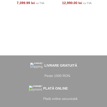
7,399.99
lei
12,990.00
lei
cu TVA
cu TVA
w
B
s
LIVRARE GRATUITĂ
Peste 1000 RON.
PLATĂ ONLINE
Plată online securizată.