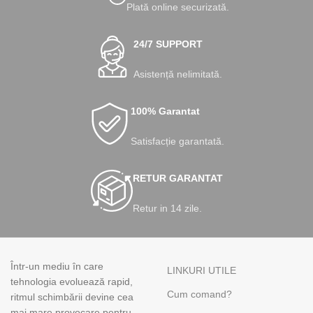
Plată online securizată.
24/7 SUPPORT
Asistență nelimitată.
100% Garantat
Satisfacție garantată.
RETUR GARANTAT
Retur in 14 zile.
Într-un mediu în care
LINKURI UTILE
tehnologia evoluează rapid,
Cum comand?
ritmul schimbării devine cea
mai mare provocare pentru