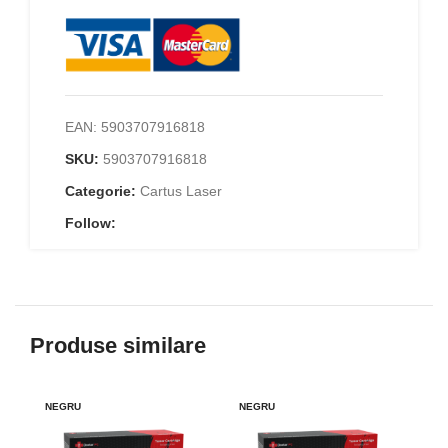
EAN:
5903707916818
SKU:
5903707916818
Categorie:
Cartus Laser
Follow:
Produse similare
NEGRU
NEGRU
-9
NE