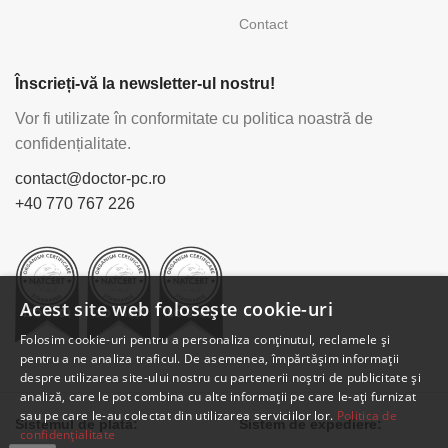
Contact
Înscrieți-vă la newsletter-ul nostru!
Vor fi utilizate în conformitate cu politica noastră de
confidențialitate.
contact@doctor-pc.ro
+40 770 767 226
Acest site web folosește cookie-uri
Folosim cookie-uri pentru a personaliza conținutul, reclamele și
pentru a ne analiza traficul. De asemenea, împărtășim informații
despre utilizarea site-ului nostru cu partenerii noștri de publicitate și
analiză, care le pot combina cu alte informații pe care le-ați furnizat
sau pe care le-au colectat din utilizarea serviciilor lor.
Politica de
Sistemul de plată:
Sistem de expediere:
confidențialitate