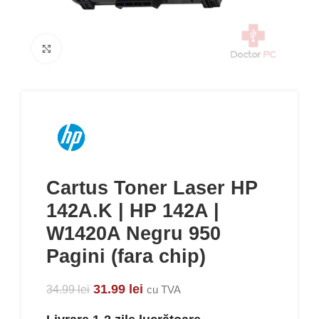
Click to enlarge
Cartus Toner Laser HP
142A.K | HP 142A |
W1420A Negru 950
Pagini (fara chip)
31.99
lei
34.99
lei
cu TVA