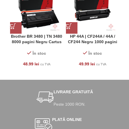
Brother BR 3480 | TN 3480
HP 44A | CF244A / 44A /
8000 pagini Negru Cartus
CF244 Negru 1000 pagini
M
Toner Laser
Cartus Toner Laser
10
În stoc
În stoc
48.99
lei
49.99
lei
cu TVA
cu TVA
LIVRARE GRATUITĂ
Peste 1000 RON.
PLATĂ ONLINE