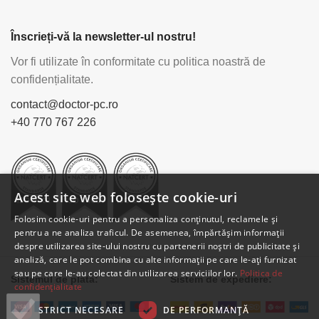
Înscrieți-vă la newsletter-ul nostru!
Vor fi utilizate în conformitate cu politica noastră de
confidențialitate.
contact@doctor-pc.ro
+40 770 767 226
Acest site web folosește cookie-uri
Folosim cookie-uri pentru a personaliza conținutul, reclamele și
pentru a ne analiza traficul. De asemenea, împărtășim informații
despre utilizarea site-ului nostru cu partenerii noștri de publicitate și
analiză, care le pot combina cu alte informații pe care le-ați furnizat
sau pe care le-au colectat din utilizarea serviciilor lor.
Politica de
Sistemul de plată:
Sistem de expediere:
confidențialitate
STRICT NECESARE
DE PERFORMANȚĂ