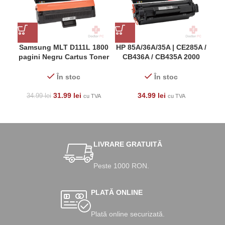
Samsung MLT D111L 1800
HP 85A/36A/35A | CE285A /
pagini Negru Cartus Toner
CB436A / CB435A 2000
Laser ( Xpress , Cu Chip)
pagini Negru Cartus Toner
pag
Laser
În stoc
În stoc
31.99
lei
34.99
lei
34.99
lei
cu TVA
cu TVA
LIVRARE GRATUITĂ
Peste 1000 RON.
PLATĂ ONLINE
Plată online securizată.