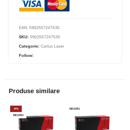
EAN:
5902557247530
SKU:
5902557247530
Categorie:
Cartus Laser
Follow:
Produse similare
-9%
NEGRU
NE
NEGRU