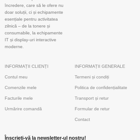
încredere, care să le ofere nu
doar soluții, ci și echipamente
esențiale pentru activitatea
zilnică – de la tonere și
consumabile, la echipamente
IT și display-uri interactive
moderne.
INFORMAȚII CLIENȚI
INFORMAȚII GENERALE
Contul meu
Termeni și condiți
Comenzile mele
Politica de confidențialitate
Facturile mele
Transport și retur
Urmărire comandă
Formular de retur
Contact
Înscrieți-vă la newsletter-ul nostru!