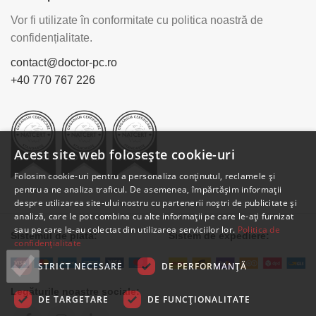
Vor fi utilizate în conformitate cu politica noastră de
confidențialitate.
contact@doctor-pc.ro
+40 770 767 226
Acest site web folosește cookie-uri
Folosim cookie-uri pentru a personaliza conținutul, reclamele și
pentru a ne analiza traficul. De asemenea, împărtășim informații
despre utilizarea site-ului nostru cu partenerii noștri de publicitate și
analiză, care le pot combina cu alte informații pe care le-ați furnizat
sau pe care le-au colectat din utilizarea serviciilor lor.
Politica de
Sistemul de plată:
Sistem de expediere:
confidențialitate
STRICT NECESARE
DE PERFORMANȚĂ
Legăturile noastre sociale:
DE TARGETARE
DE FUNCŢIONALITATE