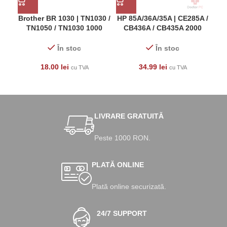
Brother BR 1030 | TN1030 /
HP 85A/36A/35A | CE285A /
TN1050 / TN1030 1000
CB436A / CB435A 2000
6
pagini Negru Cartus Toner
pagini Negru Cartus Toner
pag
Laser
Laser
În stoc
În stoc
18.00
lei
34.99
lei
cu TVA
cu TVA
LIVRARE GRATUITĂ
Peste 1000 RON.
PLATĂ ONLINE
Plată online securizată.
24/7 SUPPORT