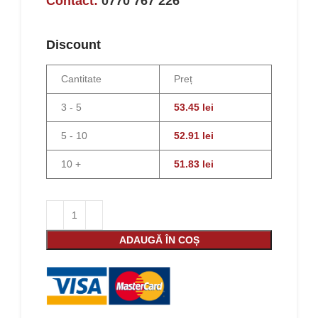
Contact:
0770 767 226
Discount
Cantitate
Preț
3 - 5
53.45
lei
5 - 10
52.91
lei
10 +
51.83
lei
ADAUGĂ ÎN COȘ