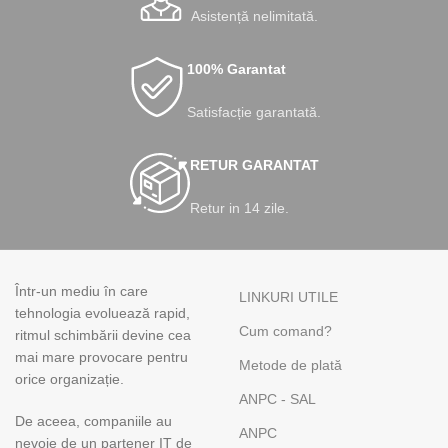
Asistență nelimitată.
100% Garantat
Satisfacție garantată.
RETUR GARANTAT
Retur in 14 zile.
Într-un mediu în care
LINKURI UTILE
tehnologia evoluează rapid,
Cum comand?
ritmul schimbării devine cea
mai mare provocare pentru
Metode de plată
orice organizație.
ANPC - SAL
De aceea, companiile au
ANPC
nevoie de un partener IT de