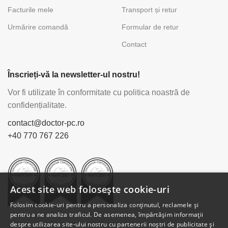
Facturile mele
Transport și retur
Urmărire comandă
Formular de retur
Contact
Înscrieți-vă la newsletter-ul nostru!
Vor fi utilizate în conformitate cu politica noastră de
confidențialitate.
contact@doctor-pc.ro
+40 770 767 226
Acest site web folosește cookie-uri
Folosim cookie-uri pentru a personaliza conținutul, reclamele și
pentru a ne analiza traficul. De asemenea, împărtășim informații
despre utilizarea site-ului nostru cu partenerii noștri de publicitate și