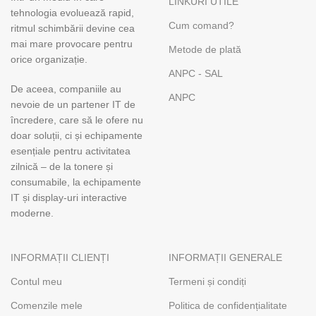
LINKURI UTILE
tehnologia evoluează rapid,
Cum comand?
ritmul schimbării devine cea
mai mare provocare pentru
Metode de plată
orice organizație.
ANPC - SAL
De aceea, companiile au
ANPC
nevoie de un partener IT de
încredere, care să le ofere nu
doar soluții, ci și echipamente
esențiale pentru activitatea
zilnică – de la tonere și
consumabile, la echipamente
IT și display-uri interactive
moderne.
INFORMAȚII CLIENȚI
INFORMAȚII GENERALE
Contul meu
Termeni și condiți
Comenzile mele
Politica de confidențialitate