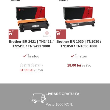
NEGRU
NEGRU
-9
NE
Brother BR 2421 | TN2421 /
Brother BR 1030 | TN1030 /
Sa
TN2411 / TN 2421 3000
TN1050 / TN1030 1000
pag
pagini Negru Cartus Toner
pagini Negru Cartus Toner
La
Laser
Laser
În stoc
În stoc
(3)
18.00
lei
cu TVA
31.99
lei
cu TVA
LIVRARE GRATUITĂ
Peste 1000 RON.