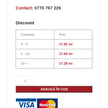
Contact:
0770 767 226
Discount
Cantitate
Preț
3 - 5
17.82
lei
5 - 10
17.64
lei
10 +
17.28
lei
ADAUGĂ ÎN COȘ