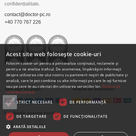
confidențialitate.
contact@doctor-pc.ro
+40 770 767 226
Acest site web folosește cookie-uri
Folosim cookie-uri pentru a personaliza conținutul, reclamele și
pentru a ne analiza traficul. De asemenea, împărtășim informații
despre utilizarea site-ului nostru cu partenerii noștri de publicitate și
analiză, care le pot combina cu alte informații pe care le-ați furnizat
sau pe care le-au colectat din utilizarea serviciilor lor.
Politica de
Sistemul de plată:
Sistem de expediere:
confidențialitate
STRICT NECESARE
DE PERFORMANȚĂ
Legăturile noastre sociale:
DE TARGETARE
DE FUNCŢIONALITATE
ARATĂ DETALIILE