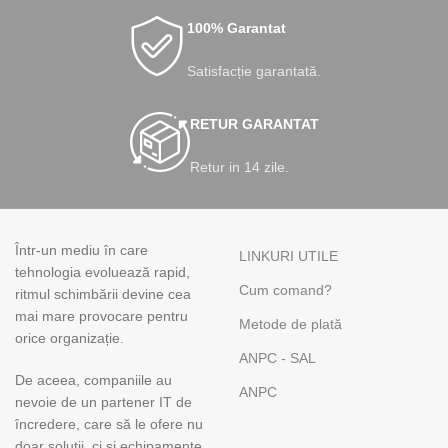
100% Garantat
Satisfacție garantată.
RETUR GARANTAT
Retur in 14 zile.
Într-un mediu în care
LINKURI UTILE
tehnologia evoluează rapid,
Cum comand?
ritmul schimbării devine cea
mai mare provocare pentru
Metode de plată
orice organizație.
ANPC - SAL
De aceea, companiile au
ANPC
nevoie de un partener IT de
încredere, care să le ofere nu
doar soluții, ci și echipamente