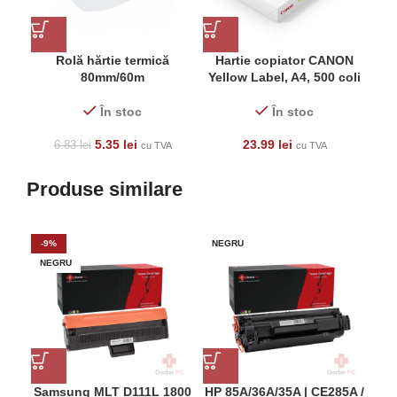
Rolă hărtie termică
Hartie copiator CANON
80mm/60m
Yellow Label, A4, 500 coli
D
În stoc
În stoc
5.35
lei
23.99
lei
6.83
lei
cu TVA
cu TVA
Produse similare
-9%
NEGRU
NE
NEGRU
Samsung MLT D111L 1800
HP 85A/36A/35A | CE285A /
H