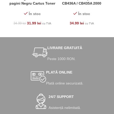
pagini Negru Cartus Toner
CB436A / CB435A 2000
Laser ( Xpress , Cu Chip)
pagini Negru Cartus Toner
Ne
Laser
În stoc
În stoc
31.99
lei
34.99
lei
34.99
lei
cu TVA
cu TVA
LIVRARE GRATUITĂ
Peste 1000 RON.
PLATĂ ONLINE
Plată online securizată.
24/7 SUPPORT
Asistență nelimitată.