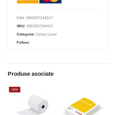
EAN:
5902557244317
SKU:
5902557244317
Categorie:
Cartus Laser
Follow:
Produse asociate
-22%
NE