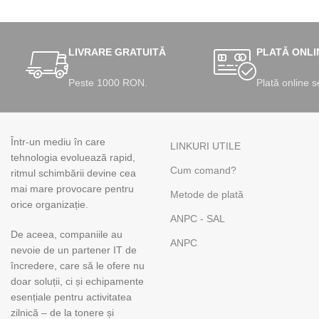
LIVRARE GRATUITĂ
PLATĂ ONLI
Peste 1000 RON.
Plată online s
Într-un mediu în care
LINKURI UTILE
tehnologia evoluează rapid,
Cum comand?
ritmul schimbării devine cea
mai mare provocare pentru
Metode de plată
orice organizație.
ANPC - SAL
De aceea, companiile au
ANPC
nevoie de un partener IT de
încredere, care să le ofere nu
doar soluții, ci și echipamente
esențiale pentru activitatea
zilnică – de la tonere și