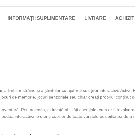
INFORMAȚII SUPLIMENTARE
LIVRARE
ACHIZIT
a limbilor străine și a științelor cu ajutorul soluțiilor interactive Active
, jocuri de memorie, jocuri senzoriale sau chiar creați propriul conținut d
aventură. Prin aceasta, ei învață abilități esențiale, cum ar fi rezolvarea
odea interactivă le oferiți copiilor de toate vârstele posibilitatea de a înv