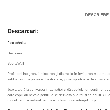
DESCRIERE
Descarcari:
Fisa tehnica
Descriere:
SportsWall
Profesorii integrează mișcarea și distracția în învățarea matematicii, 
șabloanelor de jocuri – chestionare, jocuri sportive și de activitate
Joaca ajută la cultivarea imaginației și dă copilului un sentiment de 
care copiii au nevoie pentru a se dezvolta și a reuși ca adulți. Cu o p
modul cel mai natural pentru ei: folosindu-și întregul corp.