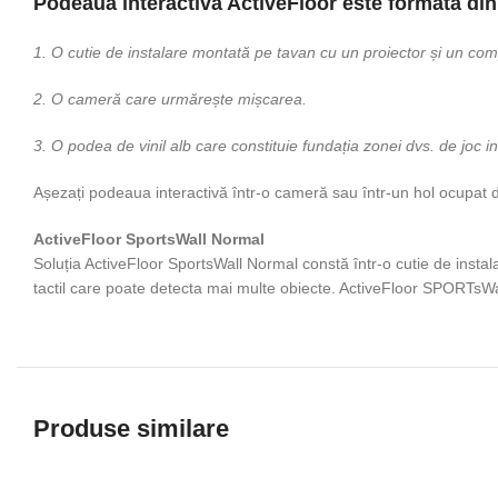
Podeaua interactivă ActiveFloor este formată din 
1. O cutie de instalare montată pe tavan cu un proiector și un com
2. O cameră care urmărește mișcarea.
3. O podea de vinil alb care constituie fundația zonei dvs. de joc in
Așezați podeaua interactivă într-o cameră sau într-un hol ocupat de 
ActiveFloor SportsWall Normal
Soluția ActiveFloor SportsWall Normal constă într-o cutie de insta
tactil care poate detecta mai multe obiecte. ActiveFloor SPORTsWall
Produse similare