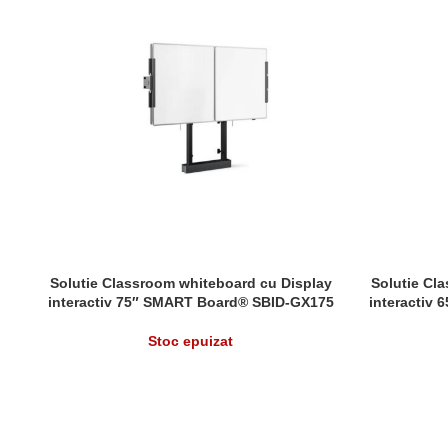
Solutie Classroom whiteboard cu Display
Solutie Cl
CITEȘTE MAI MULT
CITEȘTE MAI
interactiv 75″ SMART Board® SBID-GX175
interactiv
si stand motorizat podea Vogel’s RISE2005
stand moto
Stoc epuizat