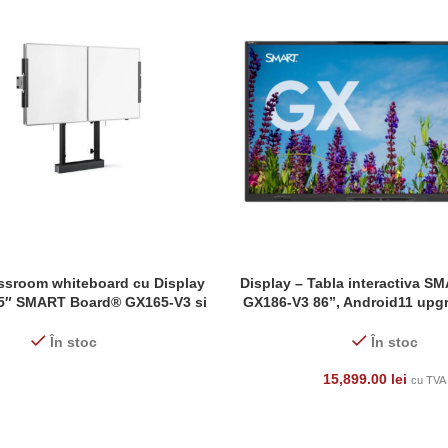
assroom whiteboard cu Display
Display – Tabla interactiva 
 MULT
ADAUGĂ ÎN COȘ
 65″ SMART Board® GX165-V3 si
GX186-V3 86”, Android11 upgr
rizat podea Vogel’s RISE2005
Android 13 eligibil cu PN
În stoc
În stoc
15,899.00
lei
cu TVA