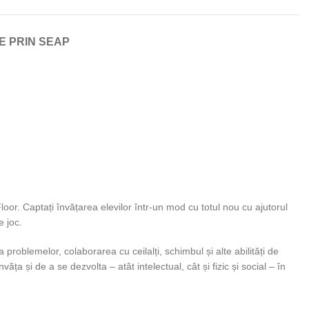
E PRIN SEAP
 Floor. Captați învățarea elevilor într-un mod cu totul nou cu ajutorul
e joc.
 problemelor, colaborarea cu ceilalți, schimbul și alte abilități de
ăța și de a se dezvolta – atât intelectual, cât și fizic și social – în