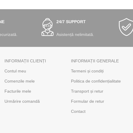
NE
24/7 SUPPORT
ecurizată.
Asistență nelimitată.
INFORMAȚII CLIENȚI
INFORMAȚII GENERALE
Contul meu
Termeni și condiți
Comenzile mele
Politica de confidențialitate
Facturile mele
Transport și retur
Urmărire comandă
Formular de retur
Contact