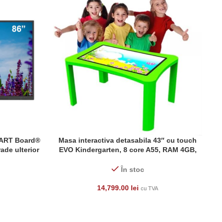
SMART Board®
Masa interactiva detasabila 43″ cu touch
ADAUGĂ ÎN COȘ
CI
ade ulterior
EVO Kindergarten, 8 core A55, RAM 4GB,
RAS/PNRR
ROM 32GB, 4k, 2x15W difuzor, Android 14
În stoc
14,799.00
lei
cu TVA